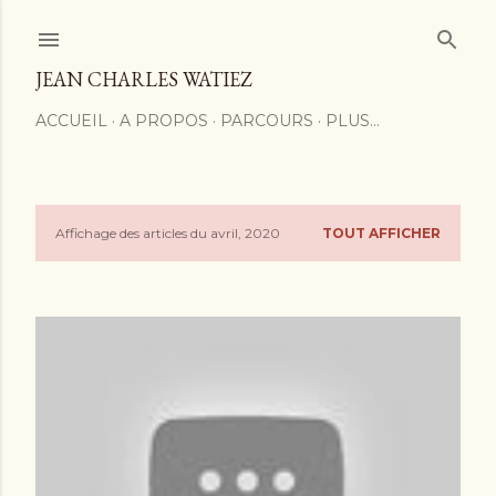
Accéder au contenu principal
JEAN CHARLES WATIEZ
ACCUEIL
A PROPOS
PARCOURS
PLUS…
Affichage des articles du avril, 2020
TOUT AFFICHER
A
r
t
i
c
l