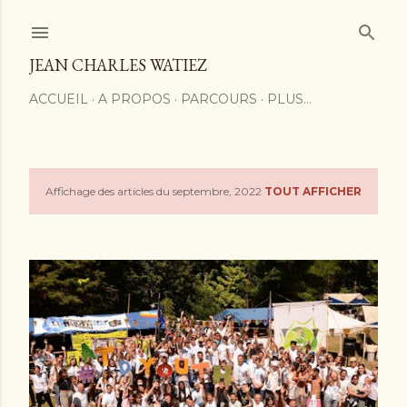
Accéder au contenu principal
JEAN CHARLES WATIEZ
ACCUEIL
A PROPOS
PARCOURS
PLUS…
Affichage des articles du septembre, 2022
TOUT AFFICHER
A
r
t
i
c
l