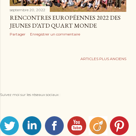
e
septembre 20, 2022
s
RENCONTRES EUROPÉENNES 2022 DES
JEUNES D’ATD QUART MONDE
Partager
Enregistrer un commentaire
ARTICLES PLUS ANCIENS
Suivez moi sur les réseaux sociaux :